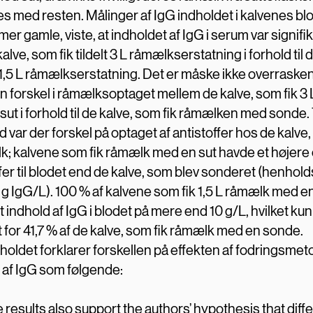
s med resten. Målinger af IgG indholdet i kalvenes blo
imer gamle, viste, at indholdet af IgG i serum var signifi
alve, som fik tildelt 3 L råmælkserstatning i forhold til 
 1,5 L råmælkserstatning. Det er måske ikke overraske
en forskel i råmælksoptaget mellem de kalve, som fik 3
ut i forhold til de kalve, som fik råmælken med sonde. 
var der forskel på optaget af antistoffer hos de kalve, 
k; kalvene som fik råmælk med en sut havde et højere 
fer til blodet end de kalve, som blev sonderet (henhold
 g IgG/L). 100 % af kalvene som fik 1,5 L råmælk med en
 indhold af IgG i blodet på mere end 10 g/L, hvilket kun
t for 41,7 % af de kalve, som fik råmælk med en sonde.
holdet forklarer forskellen på effekten af fodringsme
 af IgG som følgende:
 results also support the authors’ hypothesis that diff