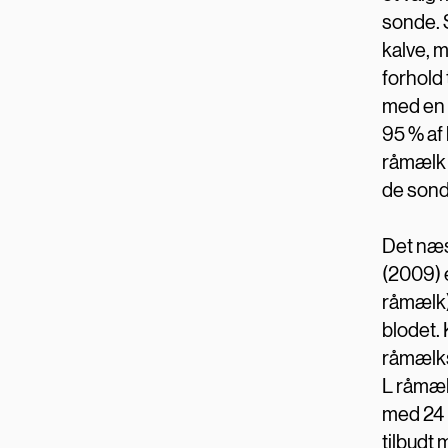
sonde. S
kalve, m
forhold 
med en 
95 % af
råmælk 
de sonde
Det næs
(2009) 
råmælk)
blodet. 
råmælkse
L råmælk
med 24 k
tilbudt 