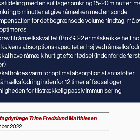
tildeling med en sut tager omkring 15-20 minutter, m
mkring 5 minutter at give råmælken med en sonde
pensation for det begrænsede volumenindtag, må ø
 optimeres
rav til råmælkskvalitet (Brix% 22 er måske ikke helt no
at kalvens absorptionskapacitet er høj ved råmælksfod
kal have råmælk hurtigt efter fødsel (indenfor de førs
er)
kal holdes varm for optimal absorption af antistoffer
åmælksfodring indenfor 12 timer af fødsel øger
ligheden for tilstrækkelig passiv immunisering
fagdyrlæge Trine Fredslund Matthiesen
mber 2022