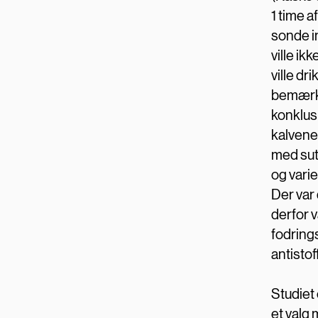
1 time a
sonde in
ville ik
ville dr
bemærke
konklus
kalvene
med sut,
og varie
Der var 
derfor v
fodrin
antistof
Studiet 
et valg