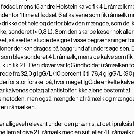
f fødsel, mens 15 andre Holstein kalve fik 4 L råmælk 
denfor 1 time af fødsel. 6 af kalvene som fik råmælk m
ke drikke det hele og derfor blev den mængde, som de i
ikke, sonderet (< 0,8 L). Som den skarpe læser nok alle
t, så sætter studie designet visse begrænsninger for
ioner der kan drages på baggrund af undersøgelsen. D
 som blev sonderet 4 L råmælk, mens de kalve som fi
 kun fik 2 L. Derudover var IgG indholdet i råmælken fo
rede fra 32,0 g IgG/L (10 percentil) til 76,4 g IgG/L (90 
derfor stor forskel på, hvor meget IgG de enkelte kalve 
ar kalvenes optag af antistoffer ikke alene bestemt af
gsmetoden, men også mængden af råmælk og mængde
fer i råmælken.
er alligevel relevant under den præmis, at det i praksi
 mellem at give 2 L råmælk med en sut, eller 4 L råmælk