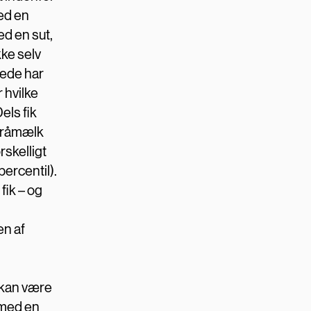
med en
ed en sut,
kke selv
rede har
 hvilke
els fik
k råmælk
rskelligt
percentil).
fik – og
n af
s kan være
 med en