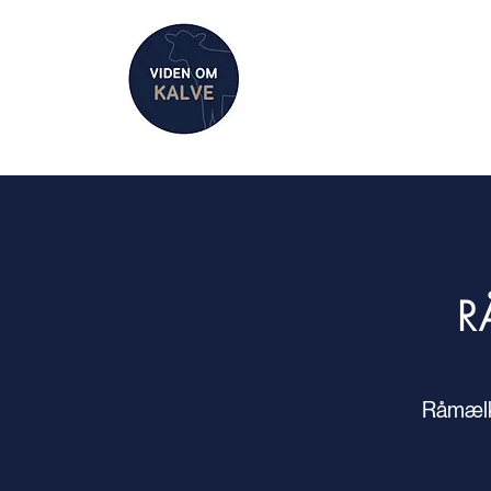
R
Råmælk 