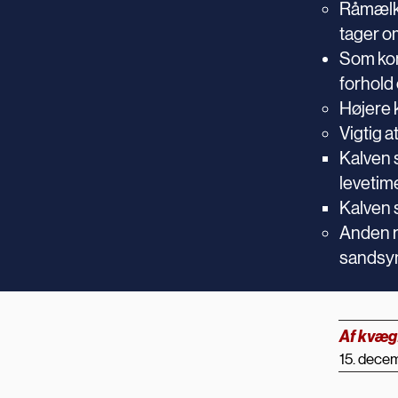
Råmælks
tager o
Som kom
forhold
Højere k
Vigtig 
Kalven s
levetim
Kalven s
Anden r
sandsyn
Af kvæg
15. dece