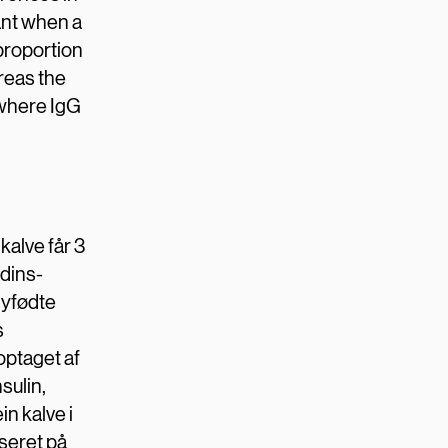
ant when a
 proportion
reas the
 where IgG
kalve får 3
rdins-
nyfødte
s
ptaget af
sulin,
n kalve i
seret på