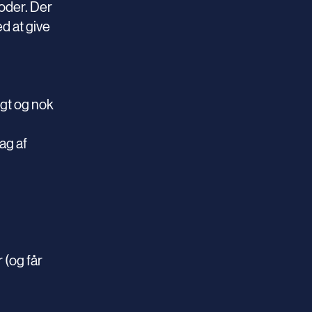
oder. Der
d at give
gt og nok
ag af
 (og får