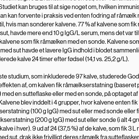
tudiet kan bruges til at sige noget om, hvilken immuni
an kan forvente i praksis ved enten fodring af råmælk 
til, hvis man sonderer kalvene. 77 % af kalvene som fi
sut, havde mere end 10 g IgG/L serum, mens det var til
 kalvene som fik råmælken med en sonde. Kalvene som
med sut havde et lavere IgG indhold i blodet sammen
rede kalve 24 timer efter fødsel (14,1 vs. 25,2 g/L).
te studium, som inkluderede 97 kalve, studerede Godd
effekten af, om kalven fik råmælkserstatning (baseret 
 med en sutteflaske eller med en sonde, på optaget af I
Kalvene blev inddelt i 4 grupper, hvor kalvene enten fik 
rstatning (100 g IgG) med sut eller med sonde eller fik
serstatning (200 g IgG) med sut eller sonde (i alt 4 g
alve i hver). 9 ud af 24 (37,5 %) af de kalve, som fik 3 
med sut, drak ikke frivilligt deres råmælk fra sutteflask