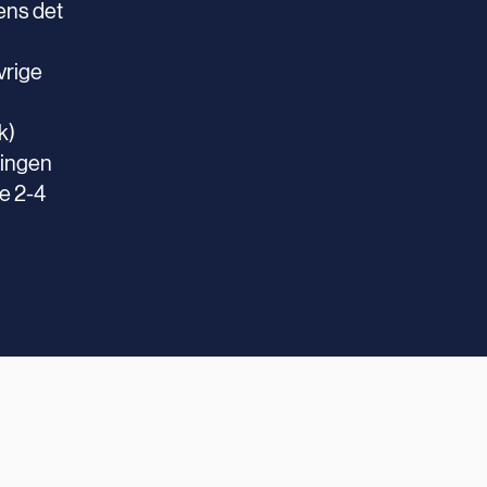
ens det
vrige
k)
ringen
te 2-4