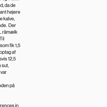
d, da de
kant højere
de kalve,
nde. Der
 L råmælk
Til
som fik 1,5
optag af
svis 12,5
 sut,
 var
toden på
erences in