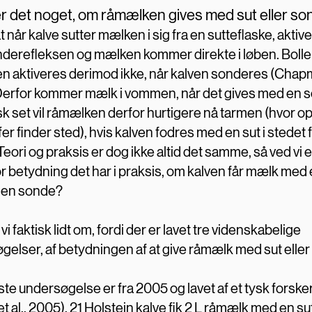
r det noget, om råmælken gives med sut eller s
at når kalve sutt
er mælken i sig fra en sutteflaske, aktiv
nderefleksen og mælken kommer direkte i løben. Boll
en aktiveres derimod ikke, når kalven sonderes (Chapma
Derfor kommer mælk i vommen, når det gives med en 
sk set vil råmælken derfor hurtigere nå tarmen (hvor op
fer finder sted), hvis kalven fodres med en sut i stedet
eori og praksis er dog ikke altid det samme, så ved vi e
r betydning det har i praksis, om kalven får mælk med 
 en sonde?
vi faktisk lidt om, fordi der er lavet tre videnskabelige
gelser, af betydningen af at give råmælk med sut eller
ste undersøgelse er fra 2005 og lavet af et tysk forsk
t al., 2005). 21 Holstein kalve fik 2 L råmælk med en su