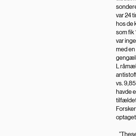
sondere
var 24 t
hos de k
som fik
var ing
med en s
gengæld 
L råmæl
antistof
vs. 9,85
havde et
tilfælde
Forsker
optaget
”These