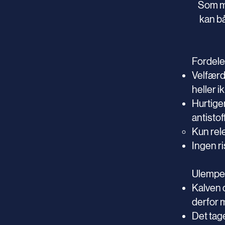
Som me
kan bå
Fordele
Velfærd
heller i
Hurtiger
antistof
Kun rel
Ingen ri
Ulemper
Kalven 
derfor m
Det tag