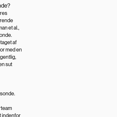
onde?
eres
erende
n et al.,
sonde.
taget af
 for med en
gentlig,
en sut
 sonde.
erteam
t indenfor