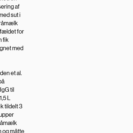
sering af
med sut i
k råmælk
fældet for
 fik
lignet med
en et al.
på
gG til
1,5 L
 tildelt 3
rupper
L råmælk
en og måtte