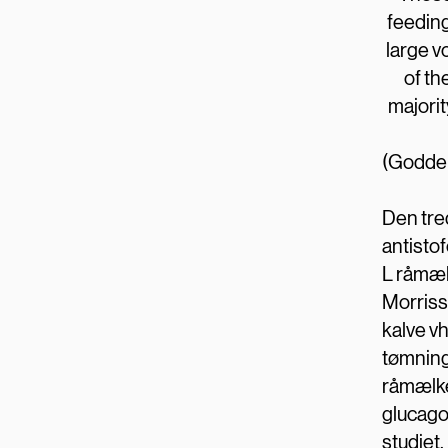
feedin
large v
of th
majorit
(Godden
Den tred
antistof
L råmælk
Morrisse
kalve vh
tømning
råmælken
glucagon
studiet