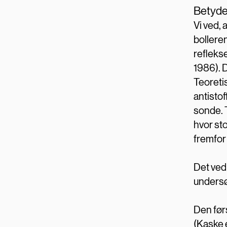
Betyde
Vi ved, 
bollere
refleks
1986). 
Teoreti
antistof
sonde. T
hvor sto
fremfor
Det ved 
undersø
Den før
(Kaske e