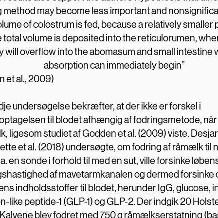
g method may become less important and nonsignific
olume of colostrum is fed, because a relatively smaller
e total volume is deposited into the reticulorumen, whe
y will overflow into the abomasum and small intestine
absorption can immediately begin”
 et al., 2009)
je undersøgelse bekræfter, at der ikke er forskel i
optagelsen til blodet afhængig af fodringsmetode, når 
, ligesom studiet af Godden et al. (2009) viste. Desja
tte et al. (2018) undersøgte, om fodring af råmælk til 
a. en sonde i forhold til med en sut, ville forsinke løben
shastighed af mavetarmkanalen og dermed forsinke o
s indholdsstoffer til blodet, herunder IgG, glucose, in
-like peptide-1 (GLP-1) og GLP-2. Der indgik 20 Holstei
. Kalvene blev fodret med 750 g råmælkserstatning (ba