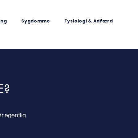
ing
Sygdomme
Fysiologi & Adfærd
E?
r egentlig