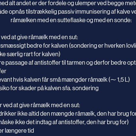
d alt andet er der fordele og ulemper ved begge met
de opnås tilstrækkelig passiv immunisering af kalve ve
råmælken med en sutteflaske og med en sonde:
 ved at give råmælk med en sut:
smæssigt bedre for kalven (sondering er hverken lovli
kke særlig rart for kalven)
e passage af antistoffer til tarmen og derfor bedre opt
fer
evant hvis kalven får små mængder råmælk (⁓ 1,5 L)
siko for skader på kalven sfa. sondering
 ved at give råmælk med en sut:
drikker ikke altid den mængde råmælk, den har brug for
åske ikke det indtag af antistoffer, den har brug for)
er længere tid