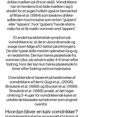
drikke mælken på (fra en skål). Vomdrikkere
har en tendens til at bide mælken i sig (i
stedet for at suge) hvilket også er bemærket
af Wise et al. (1984) som beskrev drikke-
adfærden hos tre kalve som enten "gulpers"
eller "sippers", hvor "gulpers" havde større
risiko for at få mælk i vommen end "sippers".
Et andet karakteristisk symptom på
vomdrikkere er, at de er ukoordinerede og
svage (som følge af D-laktat påvirkningen).
De står typisk stille med let opkneben bug og
er nedstemte. Der kan høres plaskelyde fra
vommen (dvs. på venstre side) 4-6 timer efter
fodring, hvor der kan kun høres plaskelyde to
timer efter fodring ved normale kalve.
Ovenstående er baseret på beskrivelse af
vomdrikkere af Herrli-Gygi et al., (2008),
Breukink et al. (1988) og Stocker et al. (1999).
Breukink et al. (1988) anslår, at det tager
omkring 3-4 uger for vomdrikkende kalve at
udvikle de klassiske symptomer som angivet
ovenfor.
Hvordan bliver en kalv vomdrikker?
Vomdrikkende kalve har en mangelfuld lukning af