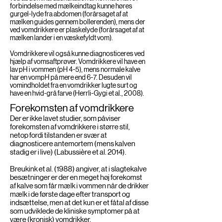
forbindelse med mælkeindtag kunne høres
gurgel-lyde fra abdomen (forårsaget af at
mælken guides gennem bollerenden), mens der
ved vomdrikkere er plaskelyde (forårsaget af at
mælken lander i en væskefyldt vom).
Vomdrikkere vil også kunne diagnosticeres ved
hjælp af vomsaftprøver. Vomdrikkere vil have en
lav pH i vommen (pH 4-5), mens normale kalve
har en vompH på mere end 6-7. Desuden vil
vomindholdet fra en vomdrikker lugte surt og
have en hvid-grå farve (Herrli-Gygi et al., 2008).
Forekomsten af vomdrikkere
Der er ikke lavet studier, som påviser
forekomsten af vomdrikkere i større stil,
netop fordi tilstanden er svær at
diagnosticere antemortem (mens kalven
stadig er i live) (Labussière et al. 2014).
Breukink et al. (1988) angiver, at i slagtekalve
besætninger er der en meget høj forekomst
af kalve som får mælk i vommen når de drikker
mælk i de første dage efter transport og
indsættelse, men at det kun er et fåtal af disse
som udviklede de kliniske symptomer på at
være (kronisk) vomdrikker.