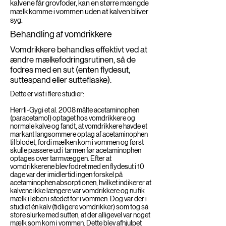
kalvene får grovfoder, kan en større mængde
mælk komme i vommen uden at kalven bliver
syg.
Behandling af vomdrikkere
Vomdrikkere behandles effektivt ved at
ændre mælkefodringsrutinen, så de
fodres med en sut (enten flydesut,
suttespand eller sutteflaske).
Dette er vist i flere studier:
Herrli-Gygi et al. 2008 målte acetaminophen
(paracetamol) optaget hos vomdrikkere og
normale kalve og fandt, at vomdrikkere havde et
markant langsommere optag af acetaminophen
til blodet, fordi mælken kom i vommen og først
skulle passere ud i tarmen før acetaminophen
optages over tarmvæggen. Efter at
vomdrikkerene blev fodret med en flydesut i 10
dage var der imidlertid ingen forskel på
acetaminophen absorptionen, hvilket indikerer at
kalvene ikke længere var vomdrikkere og nu fik
mælk i løben i stedet for i vommen. Dog var der i
studiet én kalv (tidligere vomdrikker) som tog så
store slurke med sutten, at der alligevel var noget
mælk som kom i vommen. Dette blev afhjulpet