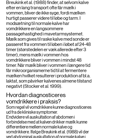
Breukink et al. (1988) finder, at selvom kalve
efter en lang transport ofte får mælk i
vommen, bliver de ikke syge, fordi mælken
hurtigt passerer videre til løbe og tarm. I
modsætning til normale kalve har
vomdrikkere en langsommere
passagehastighed i mavetarmsystemet.
Mælk som gives til raske kalve med sonde er
passeret fra vommen til løben i løbet af 24-48
timer (størstedelen er væk allerede efter 3
timer), mens mælk i vommen hos
vomdrikkere bliver i vommen i mindst 48
timer. Når mælk bliver i vommen i længere tid
får mikroorganismerne tid til at fermentere
mælken hvilket resulterer i produktion af bl.a.
laktat, som påvirker kalvenes almene tilstand
negativt (Stocker et al. 1999).
Hvordan diagnosticeres
vomdrikkere i praksis?
Som regel vil vomdrikkere kunne diagnosticeres
ud fra de kliniske symptomer.
Endvidere vil auskultation af abdomen i
forbindelse med at kalven drikker mælk kunne
differentiere mellem normale kalve og
vomdrikkere. Ifølge Breukink et al. (1988) vil der
ved abdominal auskultation af normale kalve i