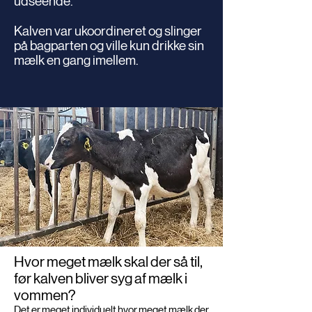
udseende.
Kalven var ukoordineret og slinger
på bagparten og ville kun drikke sin
mælk en gang imellem.
Hvor meget mælk skal der så til,
før kalven bliver syg af mælk i
vommen?
Det er meget individuelt hvor meget mælk der