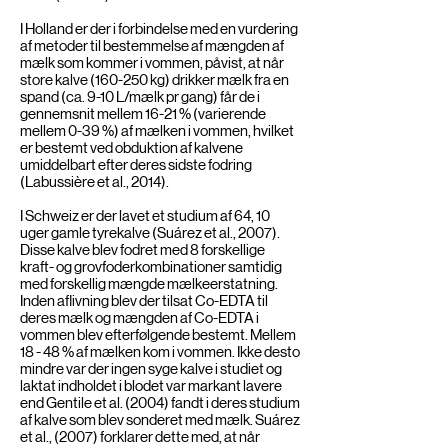
I Holland er der i forbindelse med en vurdering
af metoder til bestemmelse af mængden af
mælk som kommer i vommen, påvist, at når
store kalve (160-250 kg) drikker mælk fra en
spand (ca. 9-10 L/mælk pr gang) får de i
gennemsnit mellem 16-21 % (varierende
mellem 0-39 %) af mælken i vommen, hvilket
er bestemt ved obduktion af kalvene
umiddelbart efter deres sidste fodring
(Labussière et al., 2014).
I Schweiz er der lavet et studium af 64, 10
uger gamle tyrekalve (Suárez et al., 2007).
Disse kalve blev fodret med 8 forskellige
kraft- og grovfoderkombinationer samtidig
med forskellig mængde mælkeerstatning.
Inden aflivning blev der tilsat Co-EDTA til
deres mælk og mængden af Co-EDTA i
vommen blev efterfølgende bestemt. Mellem
18 - 48 % af mælken kom i vommen. Ikke desto
mindre var der ingen syge kalve i studiet og
laktat indholdet i blodet var markant lavere
end Gentile et al. (2004) fandt i deres studium
af kalve som blev sonderet med mælk. Suárez
et al., (2007) forklarer dette med, at når