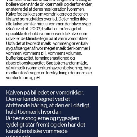
bollerenden når de drikker mælk og derfor ender
en større del af deres mælkeration i vommen.
Kalve fødes ikke som vomdrikkere og det er en
tilstand som udvikles over tid. Det er heller ikke
alle kalve som får mælk i vommen der bliver syge
(Suárez et al., 2007) hvilket er forårsaget af
specifikke forhold i vommen ved de kalve, som
udvikler de kliniske tegn på at være vomdrikker.
Udfaldet af hvorvidt mælk i vommen gør en kalv
syg afhænger af hvor meget mælk der kommer i
vommen, vommens pH, vommens volumen,
bufferkapacitet, tømningshastighed og
absorptionskapacitet. Sagt på en anden måde,
så vil mælk i vommen kun have en betydning, hvis
mælken forårsager en forskydning i den normale
vomfunktion og pH.
Kalven på billedet er vomdrikker.
Den er kendetegnet ved et
strittende hårlag, at den er i dårligt
huld (bemærk hvordan
lårbensknoglerne og rygsøjlen
tydeligt står frem) og den har det
karakteristiske vommede