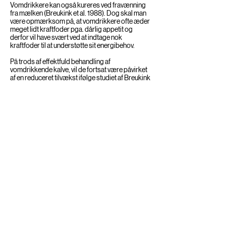
Vomdrikkere kan også kureres ved fravænning
fra mælken (Breukink et al. 1988). Dog skal man
være opmærksom på, at vomdrikkere ofte æder
meget lidt kraftfoder pga. dårlig appetit og
derfor vil have svært ved at indtage nok
kraftfoder til at understøtte sit energibehov.
På trods af effektfuld behandling af
vomdrikkende kalve, vil de fortsat være påvirket
af en reduceret tilvækst ifølge studiet af Breukink
et al. (1988) hvori 4 vomdrikkende kalve indgik.
Disse kalve var sødmælkskalve og havde et
meget lavt jernindhold i blodet, hvilket også kan
have været medvirkende til den reducerede
tilvækst. Det er derfor ikke sikkert, at
vomdrikkere, som behandles ved korrektion af
mælkefodringsmanagement og som bliver tildelt
kraft- og grovfoder ved siden af, også vil opleve
den samme vækstreduktion.
Akut behandling af den alment
påvirkede vomdrikker
Vomdrikkere er ofte alment påvirket af tilstanden
hvilket til en stor del er forårsaget af forskydning i
syre-base balancen og opkoncentrering af laktat
i blodet. Derfor vil intravenøs væsketerapi med
alkaliserende agenter være indikeret, i samme
omfang som man ville behandle en kalv med