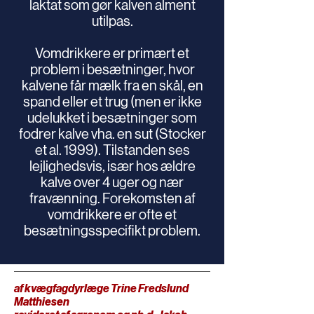
laktat som gør kalven alment
utilpas.
Vomdrikkere er primært et
problem i besætninger, hvor
kalvene får mælk fra en skål, en
spand eller et trug (men er ikke
udelukket i besætninger som
fodrer kalve vha. en sut (Stocker
et al. 1999). Tilstanden ses
lejlighedsvis, især hos ældre
kalve over 4 uger og nær
fravænning. Forekomsten af
vomdrikkere er ofte et
besætningsspecifikt problem.
af kvægfagdyrlæge Trine Fredslund
Matthiesen