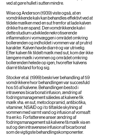
ved at gøre hullet i sutten mindre.
Wise og Anderson (1939) viste også, at en
vomdrikkende kalv kan behandles effektivt ved at
tildele mælken med en sut fremfor at lade kalven
drikke fra en spand. Den vomdrikkende kalv i
dette studium udviklede nekrotiserende
inflammation i vomvæggen i området omkring
bollerenden og indholdet i vommen var af prutrid
karakter. Kalven havde diarré og var utrivelig.
Efter kalven fik tildelt mælk med sut, kom der ikke
længere mælk i vommen og området omkring
bollerenden helede op igen, hvorefter kalvens
diarré tilstand fortog sig.
Stocker et al. (1999) beskriver behandling af 59
vomdrikkere hvor behandlingen var succesfuld
hos 55 af kalvene. Behandlingen bestod i
intravenøs bicarbonat infusion, ændring af
fodringsmanagement således at kalvene fik
mælk vha. en sut, metoclopramid, antibiotika,
vitaminer, NSAID og i to tilfælde skylning af
vommen med varmt vand og infusion af vomsaft
fra en ko. Forfatterene anser ændring af
fodringsmanagement så kalvene få mælk via en
sut og den intravenøse infusion af bicarbonat
som de vigtigste behandlingskomponenter.