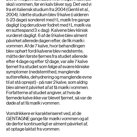
skal i vommen, før en kalv bliver syg. Det ved vi
fra et italiensk studium fra 2004 (Gentil et al.,
2004). I dette studium blev 9 kalve (i alderen
5-23 dage) sonderet med 1 L mælk tre gange
dagligt (og derudover fodret med 1 L mælk via
en suttespand 3 x dag). Kalvene blev klinisk
vurderet dagligt. 6 af de 9 kalve blev alment
påvirket allerede dagen efter, de fik mælk i
vommen. Af de 7 kalve, hvor behandlingen
blev ophørt fordi kalvene blev nedstemte,
måtte den første fjernes fra studiet allerede
efter 4 dage og efter 12 dage, var alle 7 kalve
fjernet fra studiet som følge af svære kliniske
symptomer (nedstemthed, manglende
sutterefleks, dehydrering og manglende evne
til at stå oprejst) - på nær 2 kalve, som aldrig
blev alment påvirket af at få mælk i vommen.
Forfatterne af studiet angiver, at hvis de
fjernede kalve ikke var blevet fjernet, så var de
døde af at få mælk i vommen.
Vomdrikkere er karakteriseret ved, at de
GENTAGNE gange får mælk i vommen og at
de derfor kontinuerligt er alment påvirket af,
at optage laktat fra vommen.