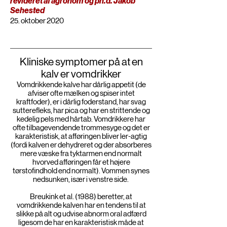
revideret af agronom og ph.d. Jakob
Sehested
25. oktober 2020
Kliniske symptomer på at en
kalv er vomdrikker
Vomdrikkende kalve har dårlig appetit (de
afviser ofte mælken og spiser intet
kraftfoder), er i dårlig foderstand, har svag
sutterefleks, har pica og har en strittende og
kedelig pels med hårtab. Vomdrikkere har
ofte tilbagevendende trommesyge og det er
karakteristisk, at afføringen bliver ler-agtig
(fordi kalven er dehydreret og der absorberes
mere væske fra tyktarmen end normalt
hvorved afføringen får et højere
tørstofindhold end normalt). Vommen synes
nedsunken, især i venstre side.
Breukink et al. (1988) beretter, at
vomdrikkende kalven har en tendens til at
slikke på alt og udvise abnorm oral adfærd
ligesom de har en karakteristisk måde at