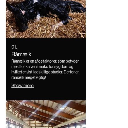
01.
Råmælk
Råmælk er en af de faktorer, som betyder
mest for kalvens risiko for sygdom og
hvilket er vist i adskillige studier. Derfor er
råmælk meget vigtig!
Show more