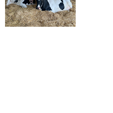
08.
Vaccination af goldkøer
Vaccination af goldkøer mod E. coli,
rotavirus, coronavirus og cryptosporidier
kan være en stærkt værktøj til at undgå
diarré hos kalvene. Vaccination kan dog
ikke stå alene fx er effekten af vaccinen
mod rotavirus og cryptosporidier
afhængig af fodring med overgangsmælk
Show more