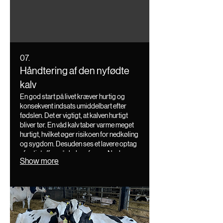
07.
Håndtering af den nyfødte
kalv
En god start på livet kræver hurtig og
konsekvent indsats umiddelbart efter
fødslen. Det er vigtigt, at kalven hurtigt
bliver tør. En våd kalv taber varme meget
hurtigt, hvilket øger risikoen for nedkøling
og sygdom. Desuden ses et lavere optag
af antistoffer, når kalven fryser. Navlen
Show more
skal desinficeres omhyggeligt kort efter
fødslen og gentages indtil navlestrengen
er tørret ind.