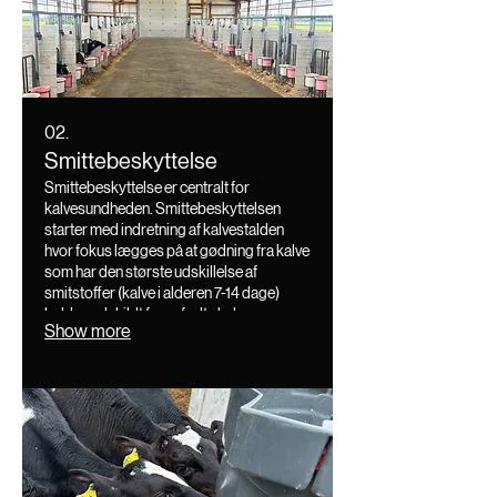
02.
Smittebeskyttelse
Smittebeskyttelse er centralt for
kalvesundheden. Smittebeskyttelsen
starter med indretning af kalvestalden
hvor fokus lægges på at gødning fra kalve
som har den største udskillelse af
smitstoffer (kalve i alderen 7-14 dage)
holdes adskildt fra nyfødte kalve, som
Show more
endnu ikke udviklet et beskyttende
immmunforsvar.