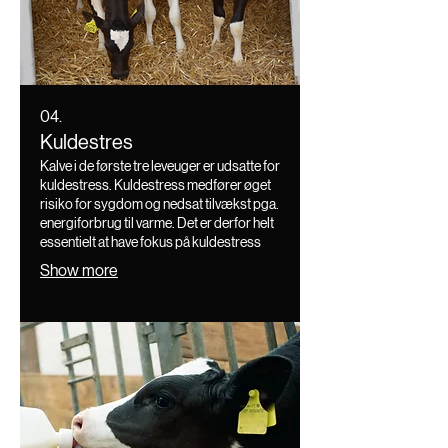
04.
Kuldestres
Kalve i de første tre leveuger er udsatte for
kuldestress. Kuldestress medfører øget
risiko for sygdom og nedsat tilvækst pga.
energiforbrug til varme. Det er derfor helt
essentielt at have fokus på kuldestress
Show more