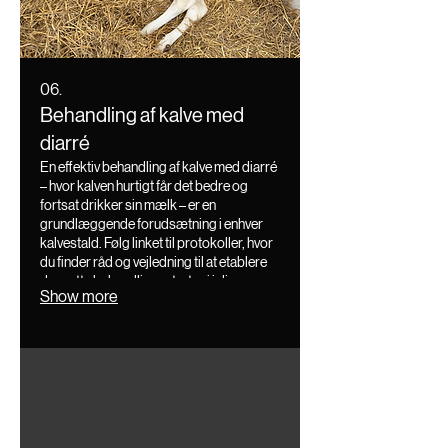
06.
Behandling af kalve med
diarré
En effektiv behandling af kalve med diarré
– hvor kalven hurtigt får det bedre og
fortsat drikker sin mælk – er en
grundlæggende forudsætning i enhver
kalvestald. Følg linket til protokoller, hvor
du finder råd og vejledning til at etablere
den rette behandlingsstrategi i din
Show more
besætning.