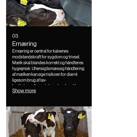
03.
Ernæring
Ernæring er central for kalvenes
modstandskraft for sygdom og trivsel.
Mælk skal blandes korrekt og håndteres
hygiejnisk. Uhensigtsmæssig håndtering
af mælken kan øge risikoen for diarré
ligesom brug af lav-
kvalitetsmælkeerstatning kan føre til
Show more
ernæringsbetinget diarré.