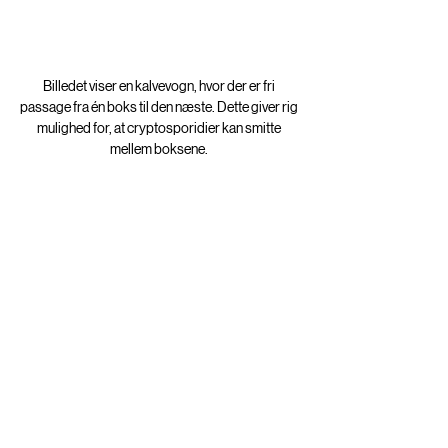
Billedet viser en kalvevogn, hvor der er fri 
passage fra én boks til den næste. Dette giver rig 
mulighed for, at cryptosporidier kan smitte 
mellem boksene. 
Sand eller grus i bunden af boksen 
(kræver et støbt underlag, så der ikke er 
saftafløb ned i undergrunden) kan også 
være en effektiv måde at drænere en 
kalvboks. De 15 øverste centimer skal 
udskiftes i forbindelse med udmugning. 