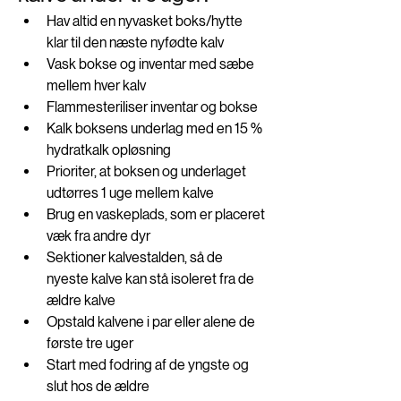
Hav altid en nyvasket boks/hytte 
klar til den næste nyfødte kalv
Vask bokse og inventar med sæbe 
mellem hver kalv
Flammesteriliser inventar og bokse
Kalk boksens underlag med en 15 % 
hydratkalk opløsning 
Prioriter, at boksen og underlaget 
udtørres 1 uge mellem kalve
Brug en vaskeplads, som er placeret 
væk fra andre dyr 
Sektioner kalvestalden, så de 
nyeste kalve kan stå isoleret fra de 
ældre kalve 
Opstald kalvene i par eller alene de 
første tre uger
Start med fodring af de yngste og 
slut hos de ældre