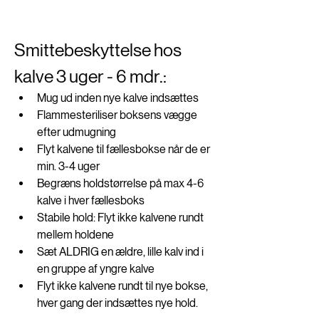
Smittebeskyttelse hos 
kalve 3 uger - 6 mdr.: 
Mug ud inden nye kalve indsættes
Flammesteriliser boksens vægge 
efter udmugning 
Flyt kalvene til fællesbokse når de er 
min. 3-4 uger 
Begræns holdstørrelse på max 4-6 
kalve i hver fællesboks 
Stabile hold: Flyt ikke kalvene rundt 
mellem holdene
Sæt ALDRIG en ældre, lille kalv ind i 
en gruppe af yngre kalve
Flyt ikke kalvene rundt til nye bokse, 
hver gang der indsættes nye hold. 