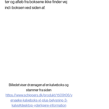
tør og afløb fra boksene ikke finder vej 
ind i boksen ved siden af. 
Billedet viser drænagen af en kalveboks og 
stammer fra siden 
https://www.schippers.dk/produkt/1509106/v
ervaeke-kalveboks-xl-plus-belysning-3-
kalvs#desktop-yderligere-information