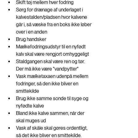
Skift tøj mellem hver fodring
Sørg for drænage af underlaget i 
kalvestalden/pladsen hvor kalvene 
går i, så væske fra en boks ikke løber 
over i en anden
Brug handsker 
Mælkefodringsudstyr til en nyfødt 
kalv skal være rengjort omhyggeligt
Staldgangen skal være ren og tør. 
Der må ikke være "vandpytter"
Vask mælketaxaen udenpå mellem 
fodringer, så den ikke bliver en 
smittekilde
Brug ikke samme sonde til syge og 
nyfødte kalve
Bland ikke kalve sammen, når der 
skal muges ud
Vask af skåle skal gøres ordentligt, 
så det ikke bliver en smittekilde. 