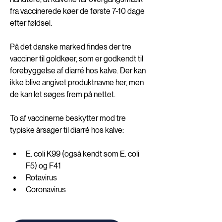
fra vaccinerede køer de første 7-10 dage 
efter føldsel. 
På det danske marked findes der tre 
vacciner til goldkøer, som er godkendt til 
forebyggelse af diarré hos kalve. Der kan 
ikke blive angivet produktnavne her, men 
de kan let søges frem på nettet. 
To af vaccinerne beskytter mod tre 
typiske årsager til diarré hos kalve: 
E. coli K99 (også kendt som E. coli 
F5) og F41
Rotavirus
Coronavirus