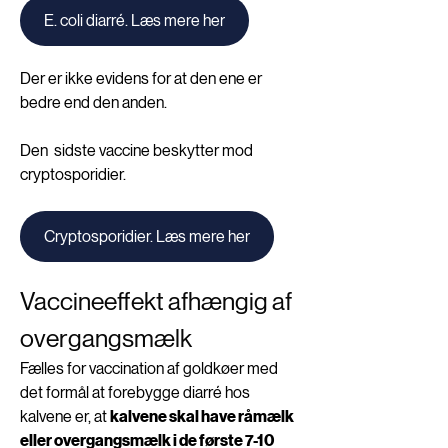
E. coli diarré. Læs mere her
Der er ikke evidens for at den ene er 
bedre end den anden.
Den  sidste vaccine beskytter mod 
cryptosporidier.
Cryptosporidier. Læs mere her
Vaccineeffekt afhængig af 
overgangsmælk
Fælles for vaccination af goldkøer med 
det formål at forebygge diarré hos 
kalvene er, at 
kalvene skal have råmælk 
eller overgangsmælk i de første 7-10 