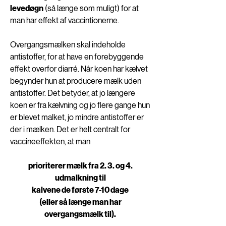
levedøgn
 (så længe som muligt) for at 
man har effekt af vaccintionerne. 
Overgangsmælken skal indeholde 
antistoffer, for at have en forebyggende 
effekt overfor diarré. Når koen har kælvet 
begynder hun at producere mælk uden 
antistoffer. Det betyder, at jo længere 
koen er fra kælvning og jo flere gange hun 
er blevet malket, jo mindre antistoffer er 
der i mælken. Det er helt centralt for 
vaccineeffekten, at man 
prioriterer mælk fra 2. 3. og 4. 
udmalkning til 
kalvene de første 7-10 dage 
(eller så længe man har 
overgangsmælk til). 