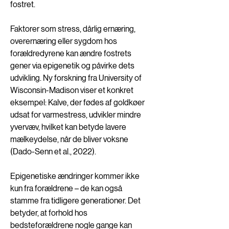
fostret.
Faktorer som stress, dårlig ernæring, 
overernæring eller sygdom hos 
forældredyrene kan ændre fostrets 
gener via epigenetik og påvirke dets 
udvikling. Ny forskning fra University of 
Wisconsin-Madison viser et konkret 
eksempel: Kalve, der fødes af goldkøer 
udsat for varmestress, udvikler mindre 
yvervæv, hvilket kan betyde lavere 
mælkeydelse, når de bliver voksne 
(Dado-Senn et al., 2022).
Epigenetiske ændringer kommer ikke 
kun fra forældrene – de kan også 
stamme fra tidligere generationer. Det 
betyder, at forhold hos 
bedsteforældrene nogle gange kan 