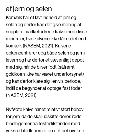
af jern og selen
Komælk har et lavt indhold af jern og 
selen og derfor kan det give mening at 
supplere mælkefodrede kalve med disse 
mineraler, hvis kalvene ikke får andet end 
komælk (NASEM, 2021). Kalvene 
opkoncentrerer dog både selen og jern i 
levern og har derfor et væsentligt depot 
med sig, når de bliver født (såfremt 
goldkoen ikke har været underforsynet) 
og kan derfor klare sig i en vis periode, 
indtil de begynder at optage fast foder 
(NASEM, 2021). 
Nyfødte kalve har et relativt stort behov 
for jern, da de skal udskifte deres røde 
blodlegemer fra fostertilstanden med 
voksne blodlegemer og det behøver de 