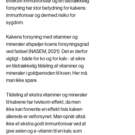
effektivt immunforsvar og en tilstrækkelig 
forsyning har stor betydning for kalvens 
immunforsvar og dermed risiko for 
sygdom. 
Kalvens forsyning med vitaminer og 
mineraler afspeljer koens forsyningsgrad 
ved fødsel (NASEM, 2021). Det er derfor 
vigtigt - både for ko og for kalv - at sikre 
en tilstrækkelig tildeling af vitaminer og 
mineraler i goldperioden til koen. Her må 
man ikke spare. 
Tildeling af ekstra vitaminer og mineraler 
til kalvene har tvivlsom effekt, da men 
ikke kan forvente en effekt hvis kalven 
allerede er velforsynet. Man opnår altså 
ikke et ekstra godt immunforsvar ved at 
give selen og e-vitamin til en kalv, som 