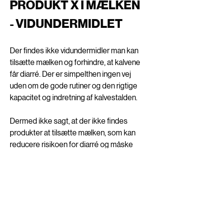
PRODUKT X I MÆLKEN 
- VIDUNDERMIDLET
Der findes ikke vidundermidler man kan 
tilsætte mælken og forhindre, at kalvene 
får diarré. Der er simpelthen ingen vej 
uden om de gode rutiner og den rigtige 
kapacitet og indretning af kalvestalden. 
Dermed ikke sagt, at der ikke findes 
produkter at tilsætte mælken, som kan 
reducere risikoen for diarré og måske 
sværhedsgraden af diarré-tilfældene, 
men indtil videre er der ikke et produkt, 
som kan gøre fornuftigt 
kalvemanagement unødvendigt. Der er 
endnu ingen studier som viser 
overbevisende effekt af et specifikt 