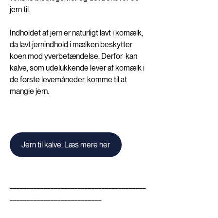
jern til. 
Indholdet af jern er naturligt lavt i komælk, 
da lavt jernindhold i mælken beskytter 
koen mod yverbetændelse. Derfor  kan 
kalve, som udelukkende lever af komælk i 
de første levemåneder, komme til at 
mangle jern. 
Jern til kalve. Læs mere her
________________________________________
___________________________