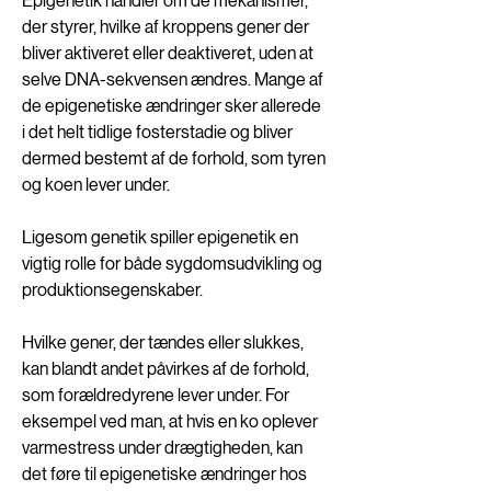
Epigenetik handler om de mekanismer, 
der styrer, hvilke af kroppens gener der 
bliver aktiveret eller deaktiveret, uden at 
selve DNA-sekvensen ændres. Mange af 
de epigenetiske ændringer sker allerede 
i det helt tidlige fosterstadie og bliver 
dermed bestemt af de forhold, som tyren 
og koen lever under. 
Ligesom genetik spiller epigenetik en 
vigtig rolle for både sygdomsudvikling og 
produktionsegenskaber.
Hvilke gener, der tændes eller slukkes, 
kan blandt andet påvirkes af de forhold, 
som forældredyrene lever under. For 
eksempel ved man, at hvis en ko oplever 
varmestress under drægtigheden, kan 
det føre til epigenetiske ændringer hos 